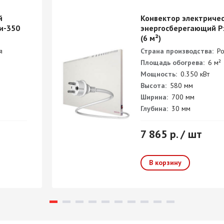
й
Конвектор электриче
и-350
энергосберегающий Р
(6 м²)
я
Страна производства:
Ро
Площадь обогрева:
6 м²
Мощность:
0.350 кВт
Высота:
580 мм
Ширина:
700 мм
Глубина:
30 мм
7 865 р. / шт