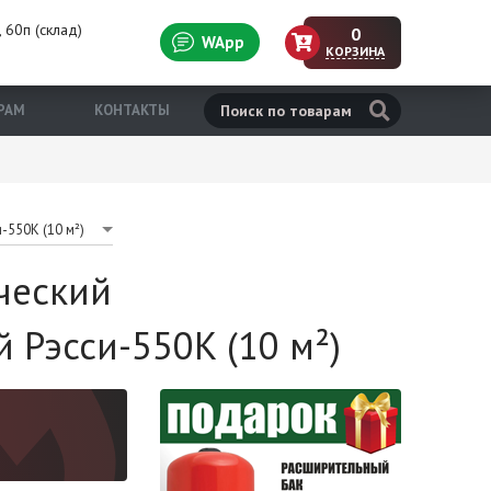
 60п (склад)
0
WApp
КОРЗИНА
н
РАМ
КОНТАКТЫ
-550К (10 м²)
ческий
 Рэсси-550К (10 м²)