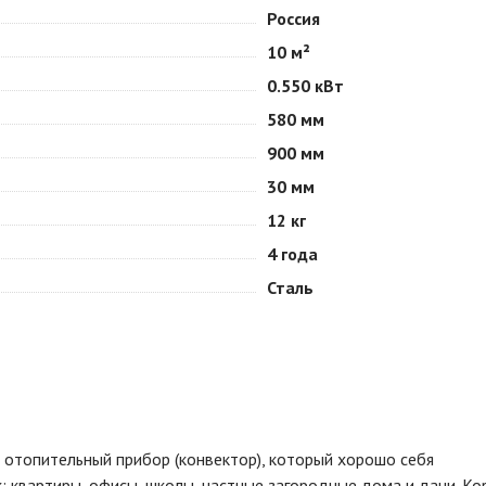
Россия
10 м²
0.550 кВт
580 мм
900 мм
30 мм
12 кг
4 года
Сталь
 отопительный прибор (конвектор), который хорошо себя
: квартиры, офисы, школы, частные загородные дома и дачи. Ко