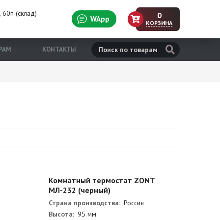
 60п (склад)
0
WApp
КОРЗИНА
н
РАМ
КОНТАКТЫ
Комнатный термостат ZONT
МЛ-232 (черный)
Страна производства:
Россия
Высота:
95 мм