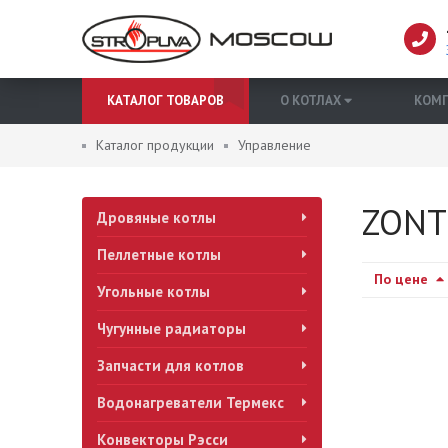
КАТАЛОГ ТОВАРОВ
О КОТЛАХ
КОМ
Каталог продукции
Управление
ZONT
Дровяные котлы
Пеллетные котлы
По цене
Угольные котлы
Чугунные радиаторы
Запчасти для котлов
Водонагреватели Термекс
Конвекторы Рэсси