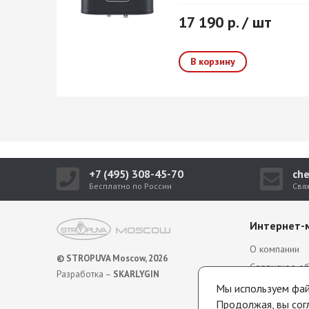
17 190 р. / шт
+7 (495) 308-45-70
ch
Бесплатно по России
Свя
Интернет-
О компании
© STROPUVA Moscow, 2026
Сервисное о
Разработка –
SKARLYGIN
Гарантия
Мы используем файл
Политика обр
Продолжая, вы сог