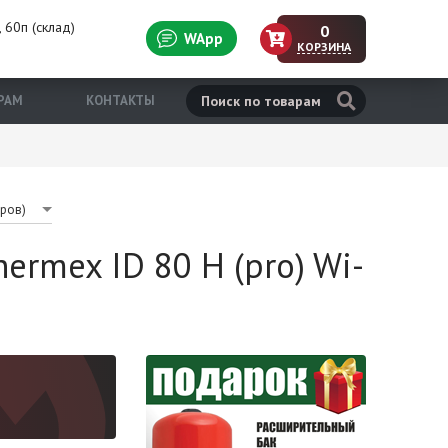
 60п (склад)
0
WApp
КОРЗИНА
н
РАМ
КОНТАКТЫ
тров)
ermex ID 80 H (pro) Wi-