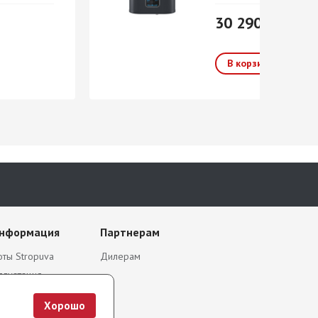
30 290 р. / шт
информация
Партнерам
ты Stropuva
Дилерам
плуатация
я
Хорошо
я