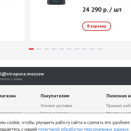
24 290 р. / шт
el@stropuva.moscow
житесь с нами
магазин
Покупателям
Полезная 
Условия доставки
Принцип рабо
бслуживание
Условия оплаты
Монтаж и экс
Блог
Комплектаци
ы cookie, чтобы улучшить работу сайта и сделать его удобнее.
аботки
Акции
Документаци
лашаетесь с нашей
политикой обработки персональных данных
.