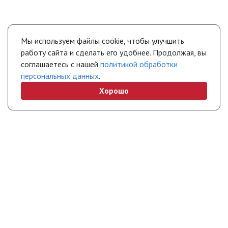
Мы используем файлы cookie, чтобы улучшить
работу сайта и сделать его удобнее. Продолжая, вы
соглашаетесь с нашей
политикой обработки
персональных данных
.
Хорошо
+7 (495) 308-45-70
chel@stropuva.moscow
Бесплатно по России
Свяжитесь с нами
Интернет-магазин
Покупателям
Полезная информация
Партнерам