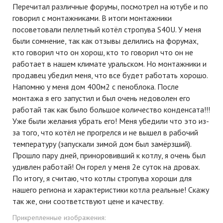
Перечитал различные форумы, посмотрел на ютубе и по
говорил с монтажниками. В итоги монтажники
посоветовали пеллетный котёл стропува S40U. У меня
были сомнение, так как отзывы делились на форумах,
кто говорил что он хорош, кто то говорил что он не
работает в нашем климате уральском. Но монтажники и
продавец убедил меня, что все будет работать хорошо.
Напомню у меня дом 400м2 с пеноблока. После
монтажа я его запустил и был очень недоволен его
работай так как было большое количество конденсата!!!
Уже были желания убрать его! Меня убедили что это из-
за того, что котёл не прогрелся и не вышел в рабочий
температуру (запускали зимой дом был замёрзший).
Прошло пару дней, приноровивший к котлу, я очень был
удивлен работай! Он горел у меня 2е суток на дровах.
По итогу, я считаю, что котлы стропува хороши для
нашего региона и характеристики котла реальные! Скажу
так же, они соответствуют цене и качеству.
Прикрепленные изображения: