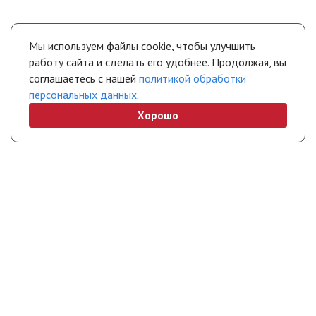
Мы используем файлы cookie, чтобы улучшить
работу сайта и сделать его удобнее. Продолжая, вы
соглашаетесь с нашей
политикой обработки
персональных данных
.
Хорошо
+7 (495) 308-45-70
chel@stropuva.moscow
Бесплатно по России
Свяжитесь с нами
Интернет-магазин
Покупателям
Полезная информация
Партнерам