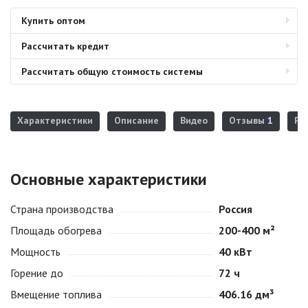
Купить оптом
Рассчитать кредит
Рассчитать общую стоимость системы
Характеристики
Описание
Видео
Отзывы
1
Ре
Основные характеристики
Страна производства
Россия
Площадь обогрева
200-400 м²
Мощность
40 кВт
Горение до
72 ч
Вмещение топлива
406.16 дм³