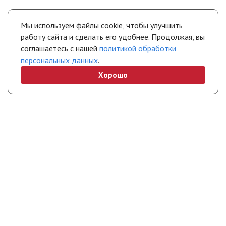
Мы используем файлы cookie, чтобы улучшить
работу сайта и сделать его удобнее. Продолжая, вы
соглашаетесь с нашей
политикой обработки
персональных данных
.
Хорошо
+7 (495) 308-45-70
chel@stropuva.moscow
Бесплатно по России
Свяжитесь с нами
Интернет-магазин
Покупателям
Полезная информация
Партнерам