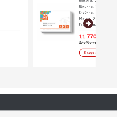
Высота:
50 мм
Ширина:
90 мм
Глубина:
55 мм
Масса:
0.220 кг
Гарантия:
1 год
11 770 р. / шт
23 540 р. / шт