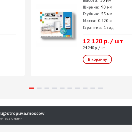
Высота:
50 мм
Ширина:
90 мм
Глубина:
55 мм
Масса:
0.220 кг
Гарантия:
1 год
12 120 р. / шт
24 240 р. / шт
el@stropuva.moscow
житесь с нами