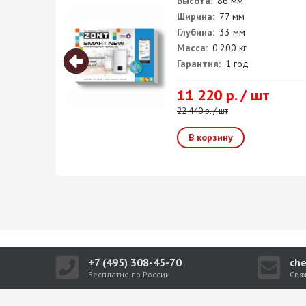
Высота:
86 мм
Ширина:
77 мм
Глубина:
33 мм
Масса:
0.200 кг
Гарантия:
1 год
11 220 р. / шт
22 440 р. / шт
+7 (495) 308-45-70
ch
Бесплатно по России
Свя