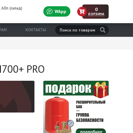
 60п (склад)
0
WApp
КОРЗИНА
н
РАМ
КОНТАКТЫ
H700+ PRO