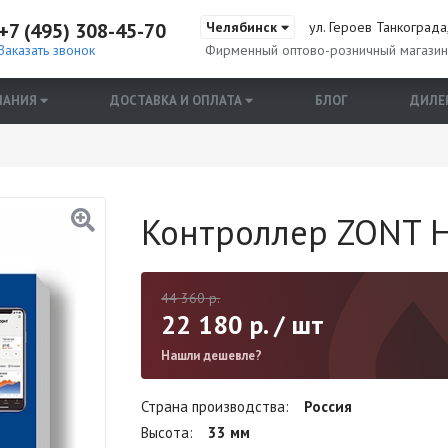
+7 (495) 308-45-70
Челябинск
ул. Героев Танкограда,
Заказать звонок
Фирменный оптово-розничный магази
ПАНИЯ
ДОСТАВКА И ОПЛАТА
БЛОГ
ДИЛЕ
Контроллер ZONT 
44 360
р.
22 180
р. / шт
Нашли дешевле?
Страна производства
Россия
Высота
33 мм