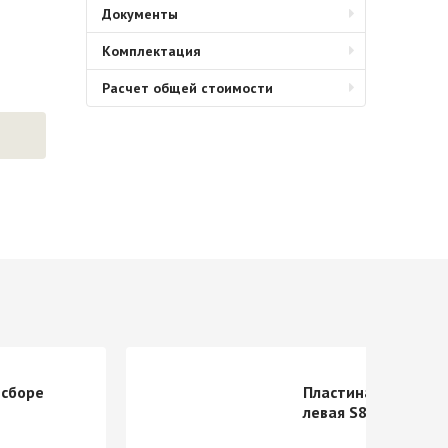
Документы
Комплектация
Расчет общей стоимости
 сборе
Пластина для чистк
левая S8/S15/S20