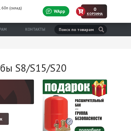
 60п (склад)
0
WApp
КОРЗИНА
н
РАМ
КОНТАКТЫ
бы S8/S15/S20
ик