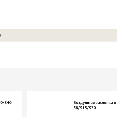
!
30/S40
Воздушная заслонка в
S8/S15/S20